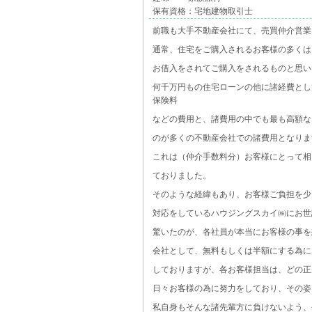
保有資格：宅地建物取引士
前職も大手不動産会社にて、売買仲介営業
通常、住宅をご購入されるお客様の多くは
お借入をされてご購入をされるものと思い
何千万円もの住宅ローンの他に諸経費とし
保険料
などの費用と、諸費用の中でも最も高額な
のが多くの不動産会社での諸費用となりま
これは（仲介手数料分）お客様にとって相
ておりました。
そのような経緯もあり、お客様ご負担を少
対応をしているハウジングスカイ㈱にお世
驚いたのが、各社員が本当にお客様の事を
会社として、無料もしくは半額にする為に
しておりますが、各お客様担当は、どの正
日々お客様の為に努力をしており、その姿
私自身もそんな諸先輩方に負けないよう、