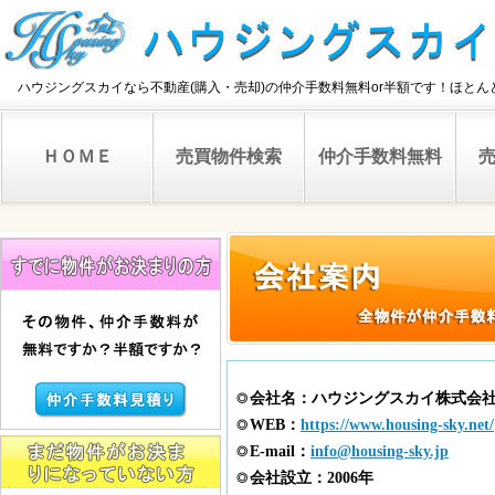
ハウジングスカイなら不動産(購入・売却)の仲介手数料無料or半額です！ほと
ＨＯＭＥ
売買物件検索
仲介手数料無料
会社名：ハウジングスカイ株式会
◎
WEB：
https://www.housing-sky.net/
◎
E-mail：
info@housing-sky.jp
◎
会社設立：2006年
◎