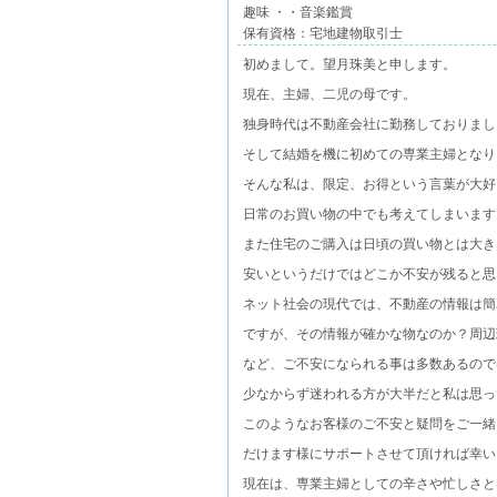
趣味 ・・音楽鑑賞
保有資格：宅地建物取引士
初めまして。望月珠美と申します。
現在、主婦、二児の母です。
独身時代は不動産会社に勤務しておりまし
そして結婚を機に初めての専業主婦となり
そんな私は、限定、お得という言葉が大好
日常のお買い物の中でも考えてしまいます
また住宅のご購入は日頃の買い物とは大き
安いというだけではどこか不安が残ると思
ネット社会の現代では、不動産の情報は簡
ですが、その情報が確かな物なのか？周辺
など、ご不安になられる事は多数あるので
少なからず迷われる方が大半だと私は思っ
このようなお客様のご不安と疑問をご一緒
だけます様にサポートさせて頂ければ幸い
現在は、専業主婦としての辛さや忙しさと