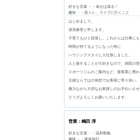
好きな言葉 ・・為せば成る！
趣味 ・・筋トレ、ライブに行くこと
はじめまして。
渥美麻里と申します。
子育てもひと段落し、これからは仕事にも
時間が持てるようになった時に
ハウジングスカイに入社致しました。
人と接することが大好きなので、病院の受
スポーツジムのご案内など、接客業に携わ
主婦ならではの発想でお客様に寄り添い、
微力ながら大切なお家探しのお手伝いさせ
どうぞよろしくお願いいたします。
営業：嶋田 淳
好きな言葉 ・・温和勤勉
趣味 ・・家族旅行