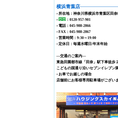
横浜青葉店
所在地：神奈川県横浜市青葉区田奈
○
：0120-957-901
○
電話：045-988-2866
○
FAX：045-988-2867
○
営業時間：9:30～19:00
○
定休日：毎週水曜日/年末年始
○
―交通のご案内―
東急田園都市線「田奈」駅下車徒歩
こどもの国通り沿いセブンイレブン
お車でお越しの場合
○
店舗前にお客様専用駐車場がござい