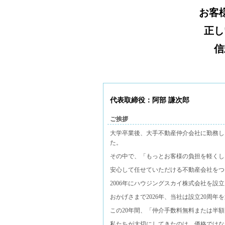
お客
正し
信
代表取締役：阿部 謙次郎
ご挨拶
大学卒業後、大手不動産仲介会社に勤務し
た。
その中で、「もっとお客様の負担を軽くし
安心して任せていただける不動産会社をつ
2006年にハウジングスカイ株式会社を設
おかげさまで2026年、当社は設立20周
この20年間、「仲介手数料無料または半
私たちが大切にしてきたのは、価格ではな