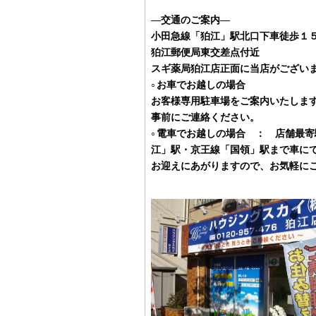
―交通のご案内―
小田急線「狛江」駅北口下車徒歩１
狛江郵便局東交差点付近
スギ薬局狛江店正面に当店がござい
お車でお越しの場合
○
お客様専用駐車場をご案内いたしま
事前にご連絡ください。
電車でお越しの場合 ： 店舗最寄
○
江」駅・京王線「国領」駅まで車に
お迎えにあがりますので、お気軽に