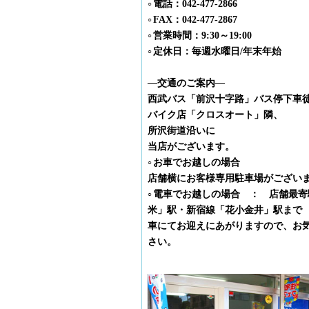
電話：042-477-2866
○
FAX：042-477-2867
○
営業時間：9:30～19:00
○
定休日：毎週水曜日/年末年始
○
―交通のご案内―
西武バス「前沢十字路」バス停下車
バイク店「クロスオート」隣、
所沢街道沿いに
当店がございます。
お車でお越しの場合
○
店舗横にお客様専用駐車場がござい
電車でお越しの場合 ： 店舗最寄
○
米」駅・新宿線「花小金井」駅まで
車にてお迎えにあがりますので、お
さい。