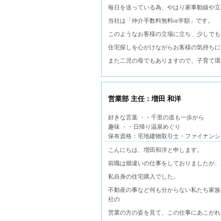
毎日を送っている為、やはり家事動線や立
当社は「仲介手数料無料or半額」です。
このようなお客様の立場に立ち、少しでも
住宅探しを心がけながらお客様の気持ちに
また二児の母でもありますので、子育て環
営業部 主任：増田 和洋
好きな言葉 ・・千里の道も一歩から
趣味 ・・日帰り温泉めぐり
保有資格：宅地建物取引士・ファイナンシ
こんにちは、増田和洋と申します。
前職は畑違いの仕事をしておりましたが、
私自身の住宅購入でした。
不動産の事など何も分からない私たち家族
社の
営業の方の姿を見て、この仕事にあこがれ