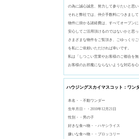
の為に誠心誠意、努力して参りたいと思い
それと弊社では、仲介手数料につきまして
物件に掛かる諸経費は、すべてオープンに
安心してご活用頂けるのではないかと思っ
さまざまな物件をご覧頂き、ごゆっくりご
を私にご依頼いただければ幸いです。
私は「しつこい営業やお客様のご都合を無
お客様のお邪魔にならないような対応を心
ハウジングスカイマスコット：ワン
本名・・不動ワンダー
生年月日・・2010年12月21日
性別・・男の子
好きな食べ物・・ハヤシライス
嫌いな食べ物・・ブロッコリー